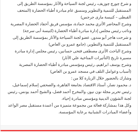
و شرحَ چورچ چوزيف، رئيس لجنة السياحة والآثار بمؤسسة الطريق إلى
المستقبل للتنمية والتطوير ومنسق عام مبادرة أطباء الحضارة (المتحف
القبطى – كنيسة مارى جرجس)
وشرح المحاضر الأثري محمد حمادة، مؤسس فريق أحفاد الحضارة المصرية
ونائب رئيس مجلس إدارة مبادرة أطباء الحضارة (كنيسة أبى سرجة)
و شرحت هاجر أبو مندور، عضو لجنة السياحة والآثار بمؤسسة الطريق إلى
المستقبل للتنمية والتطوير، (جامع عمرو بن العاص)
وشرح الباحث الأثرى مصطفى فتحى حسانين، رئيس مجلس إدارة مبادرة
مسيرة تاريخ (التأثيرات المناخية علي الآثار)
وشرح يوسف ابراهيم، رئيس ومؤسس مبادرة أطباء الحضارة المصرية
(أسباب وعوامل التلف في مسجد عمرو بن العاص)
وشارك بالحضور خلال الزيارة كلا من :
د. محمود نصار، أستاذ الاقتصاد بجامعة القاهرة، والصحفي إسلام إسماعيل،
رئيس تحرير مجلة نون نيوز، والمخرج أحمد فضل، والشيخ أحمد يونس، رئيس
لجنة الشؤون الدينية ومؤسس مبادرة إحياء.
وكل هذا بمشاركة فعالة من مجموعة متميزة من أعمدة مستقبل مصر الواعد
وأعضاء المبادرات الشبابية برعاية المؤسسة.