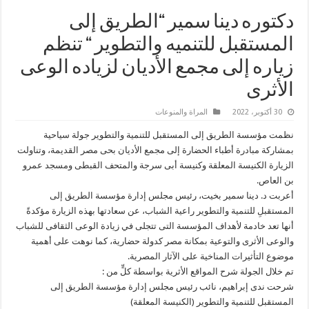
دكتوره دينا سمير “الطريق إلى
المستقبل للتنميه والتطوير “ تنظم
زياره إلى مجمع الأديان لزياده الوعى
الأثرى
30 أكتوبر، 2022
المراة والمنوعات
نظمت مؤسسة الطريق إلى المستقبل للتنمية والتطوير جولة سياحية
بمشاركة مبادرة أطباء الحضارة إلى مجمع الأديان بحى مصر القديمة، وتناولت
الزيارة الكنيسة المعلقة وكنيسة أبى سرجة والمتحف القبطى ومسجد عمرو
بن العاص.
أعربت د. دينا سمير بخيت، رئيس مجلس إدارة مؤسسة الطريق إلى
المستقبلِ للتنمية والتطوير راعية الشباب، عن سعادتها بهذه الزيارة مؤكدةً
أنها تعد خادمة لأهداف المؤسسة التى تتجلى في زيادة الوعى الثقافى للشباب
والوعى الأثرى والتوعية بمكانة مصر كدولة حضارية، كما نوهت على أهمية
موضوع التأثيرات المناخية على الآثار المصرية.
تم خلال الجولة شرح المواقع الأثرية بواسطة كلٍّ من :
شرحت ندى إبراهيم، نائب رئيس مجلس إدارة مؤسسة الطريق إلى
المستقبل للتنمية والتطوير (الكنيسة المعلقة)