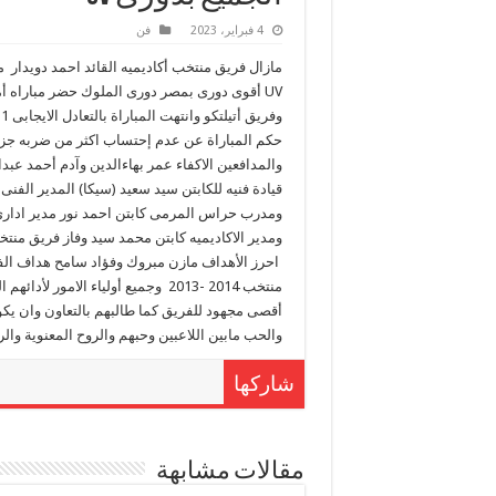
4 فبراير، 2023
فن
UV أقوى دورى بمصر دورى الملوك حضر مباراه أم
حكم المباراة عن عدم إحتساب اكثر من ضربه جزاء
والمدافعين الاكفاء عمر بهاءالدين وآدم أحمد 
قيادة فنيه للكابتن سيد سعيد (سيكا) المدير الفنى 
ومدرب حراس المرمى كابتن احمد نور مدير ادارى
احرز الأهداف مازن مبروك وفؤاد سامح هداف الفري
أقصى مجهود للفريق كما طالبهم بالتعاون وان يكو
والحب مابين اللاعبين وحبهم والروح المعنوية والرو
شاركها
مقالات مشابهة