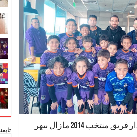
بحضور القائد احمد دويدار فريق منتخب 2014 مازال يبهر
تابعن