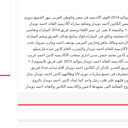
مازال فريق منتخب أكاديميه القائد احمد دويدار مواليد 2014 اقوى اكاديميه فى مصر والوطن العربى يبهر الجميع بدورى
س الكابتن أحمد دويدار وشاهد مباراه أكاديميه القائد احمد دويدار
وفريق أتيلتكو وانتهت المباراة بالتعادل الايجابى 1-1 والنتيجه لا تعبر عن سير اللقاء وتسيد فريق 2014 المباراه وتغاضى
 صحيحه وتالق فى المباراه فؤاد سامح هداف الفريق ونجم المباراه
عبدالرحيم ومالك ماهر وحارس المرمى يوسف احمد ومازن مبروك تحت
لأكاديمية القائد احمد دويدار والمدرب العام كابتن عبده مارسيلو
 كابتن محمد حسن مدير ادارى منتخب الاكاديميه كابتن احمد غريب
ومدير الاكاديميه كابتن محمد سيد وفاز فريق منتخب أكاديميه القائد احمد دويدار مواليد 2013 على فريق بلاتينيوم 2-1
ق الجدير بالذكر ان الكابتن احمد دويدار أقام مدابه غداء لفريق
منتخب 2014 -2013 وجميع أولياء الامور لأدائهم المشرف فى جميع مباريات دورى UV وطالبهم كابتن احمد دويدار ببذل
ن قلبهم على قلب رجل واحد كما اشاد كابتن احمد دويدار بالروح
ح القتالية التى تشهدها لاعبين واكاديميه الكابين والقائد احمد دويدار