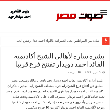
اشاده من المواطنين بحى العمرانيه باللواء احمد جلال رئيس الحى
بشره ساره لأهالي الشيخ أكاديميه
القائد احمد دويدار تفتتح فرع قريبا
5 أبريل، 2023
الرياضة
أعلنت أداره أكاديميه القائد احمد دويدار نجم نادى الزمالك ومنتخب مصر
السابق عن أفتتاح فرع الشيخ زايد قريبا بمنطقه الشيخ زايد الجدير بالذكر ان
أكاديميه القائد احمد دويدار هيا أقوى اكاديميه لتعليم وتطوير كره القدم بمصر
تحت قياده كابتن احمد دويدار المشرف العام على الأكاديميه وتحت قياده
أحسن مدربين وأداريين فى مصر تحت إشراف كابتن احمد دويدار شخصيا
ويوجد لأكاديمية القائد احمد دويدار أكثر من 10 فروع ومكملين