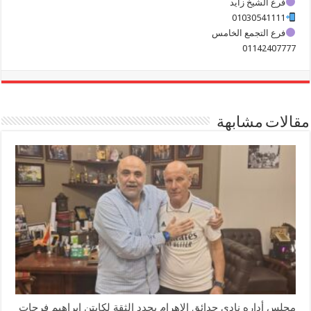
فرع الشيخ زايد
01030541111
فرع التجمع الخامس
01142407777
مقالات مشابهة
مجلس أداره نادى حدائق الاهرام يجدد الثقة لكابتن إبراهيم فرحات