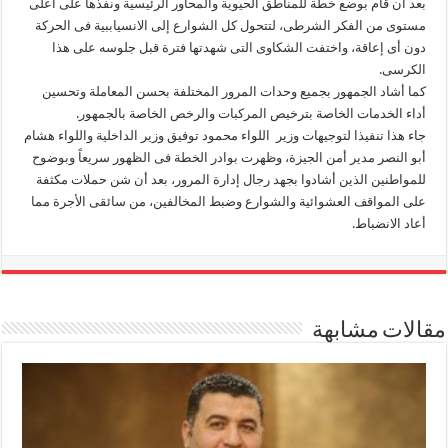
بعد أن قام بوضع خطة للمناطق الحيوية والمحاور الرئيسية ونفذها على أعلى
مستوى من الفكر الشرطى، لتتحول كل الشوارع إلى الانسياببية فى الحركة
دون أى إعاقة، واختفت الشكاوى التى شهدتها فترة قبل جلوسه على هذا
الكرسى.
كما أشاد الجمهور بجميع وحدات المرور المختلفة بحسن المعاملة وتحسين
أداء الخدمات الخاصة بترخيص المركبات والرخص الخاصة بالجمهور.
جاء هذا تنفيذا لتوجيهات وزير اللواء محمود توفيق وزير الداخلية واللواء هشام
أبو النصر مدير أمن الجيزة، وظهرت بوادر الخطة فى الظهور سريعاً وبوضوح
للمواطنين الذين أشادوا بجهد رجال إدارة المرور، بعد أن شن حملات مكثفة
على المواقف العشوائية والشوارع وضبط المخالفين، من سائقى الأجرة مما
أعاد الانضباط.
مقالات مشابهة