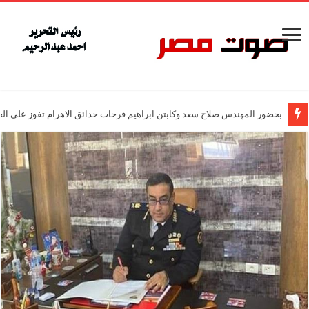
بحضور المهندس صلاح سعد وكابتن ابراهيم فرحات حدائق الاهرام تفوز على ال