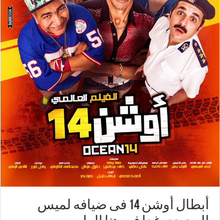
أبطال أوشن 14 فى ضيافه لميس