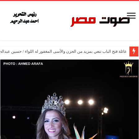
عائلة فتح الباب تنعي بمزيد من الحزن والأسى المغفور له اللواء / حسين عبدالح