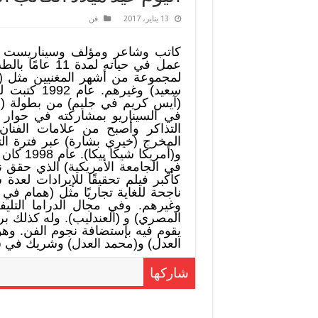
13 يناير، 2017
فن
عمل في حياته ل
لمجموعة من أشهر المغنيين مثل (ع
سعيد) وغيره
(آيس كريم في جليم) من بطولة (ع
في السيناريو بمشاركته في حوار ا
التذاكر وأصبح من علامات الفنان
المخرج (خيري بشارة) عبر فترة الت
و(أمريكا
في الجامعة الأمريكية) الذي حقق نج
كأكبر فيلم تحقيقًا للإيرادات لعدة 
ناجحة للغاية تجاريًا مثل (همام في 
وغيرهم. وفي مجال الدراما التل
يقوم فيه بإستضافة نجوم الفن. وهو
العدل) و(محمد العدل) وشريك في شر
شاركها