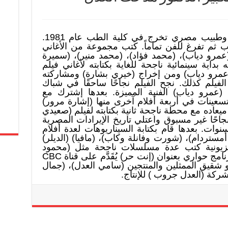
كاتب وشاعر ومؤلف وسيناريست وطبيب مصري تخرج في كلية الطب عام 1981.
مدة 11 عامًا بالطب ثم تفرغ للفن تماماً. كتب مجموعة من الأغاني
مرو دياب)، (محمد فؤاد)، (محمد منير)، (سميرة
م. عام 1992 كتبت له بداية سينمائية ناجحة للغاية بكتابته لأغاني فيلم
مرو دياب) ومن إخراج (خيري بشارة) ومشاركته
لفيلم كذلك. نجح الفيلم نجاحًا ساحقًا في شباك
 (عمرو دياب) الفنية المميزة. بعدها إشترك مع
سعينات في أربعة أفلام آخرى منها (إشارة مرور)
 شيكا بيكا). عام 1998 كان ميعاده مع محطة ناجحة ثانية بكتابته لفيلم (صعيدي
احًا غير مسبوق واعتلي تاريخ الإيرادات المصرية
سنوات. بعدها قام بكتابة السيناريوهات لعدة أفلام
أمستردام)، (شورت وفانلة وكاب)، (مافيا) (الديلر)
يفزيونية كتب عدة مسلسلات ناجحة مثل (محمود
المصري) و (العندليب). وله كذلك برنامج حواري بعنوان (إنت حر) يُقَدَّم على قناة CBC
 شقيق الممثلين والمنتجين (سامي العدل)، (جمال
كة (العدل جروب ) للإنتاج.