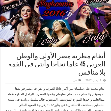
أنغام مطربه مصر الأولى والوطن
العربى 45 عاما نجاحا وأنتى فى القمه
بلا منافس
18 يناير، 2017
فن
‎أنغام محمد على سليمان من أكبر عائلا الطرب والفن فى مصر فوالدها
الموسيقار والمعلم محمد على سليمان وعمها المطرب الراحل العظيم عماد
عبدالحليم وأخوها الموزع الموسيقى الموهوب خالد سليمان ولدت فى مدينة
الشاطبى بمحافظه الاسكندرية فى يناير 1972 ,خريجة المعهد العالى
للموسيقى العربية والكونتستفوار بدايتها الفنية وعمرها 6 سنوات فى اغنية مع