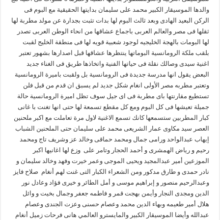
والدها الموسيقار الكبير محمد على سليمان بدايتها الحقيقية مع البوم فى
الركن البعيد الهادى وبعد ثالث البوم لها بدات تثبت بجدارة عن مولد مطربة لها
ثقلها فى مصر والعالم العربى باجماع عشاقها من انحاء الوطن العربى تصدر
لها البومات بالهجة الخليجيه لوجود شعبية قويه لها فى منطقة الخليج لقبت
بلقب ملكة الرومانسية البوماتها ينتظرها عشاقها قبل اصدارها بشهور تعتبر
اغنية سيدى وصالك نقلة فى حياتها الفنية واتخاذها طريق فى الغناء جديد
البعض يقول انها مدرسة جديدة فى الرومانسية بل ولقبت باميرة الرومانسية
وتعتبر مطربه مصر الأولى انغام شكل جديد لم يسبق ان قدم من قبل فلن
تستطيع مقارنتها باى مطربة فى اى جيل سوف تظل اميرة الرومانسية حالة
جميلة تعيشها فى كل البوم ومع كل مقطع تسمعة لها حتى انها تغنت با غانى
كبار المطربين ستسمعها كانك تسمع الاغنية لاول مرة تعاملت مع اكبر ملحنين
العصر سيد مكاوى عمار الشريعى محمد على سليمان حتى الملحنين الشباب
إيهاب عبدالواحد ورامى جمال ومحمد حماقى وخالد عز وشريف تاج ومحمد
رحيم و رياض الهمشرى و أحمد الحجار وتامر على وزع لها اغانيها اكبر
الموزعين أمير عبدالمجيد ويحيى الموجى وعمر خيرت وفهد وخالد سليمان و
نادر حمدى و طارق مدكور ومن الشعراء الكبار التى غنت لهم أنغام صلاح فايز
وعبدالرحيم منصور و إبراهيم موسى و أمل الطائر و خيرى فؤاد وعادل نور
الدين ومجدى النجار وأيمن بهجت قمر و فاطمه جعفر وجمال بخيت و وائل
هلال أمير طعيمه وبهاء الدين محمد وعصام حسنى وعزت الجندى وعصام
عبدالله وأيضا الموسيقار الكبير والمايسترو العالمي هانى فرحات زميل أنغام