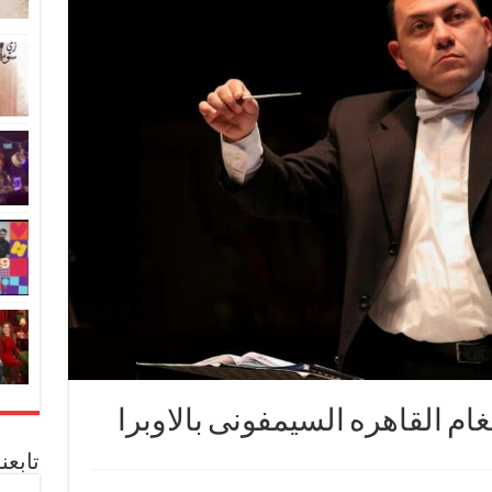
م القاهره السيمفونى بالاوبرا
تابعن