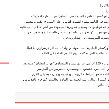
لاوبرا
را
اوركسترا القاهرة السيمفونى بالتعاون مع السفارة الامريكية
بالقاهرة حفلاً بقيادة المايسترو محمد سعد باشا وذلك فى الثامنة مساء السبت 28 يناير على المسرح الكبير .. يتضمن
تى تم توظيفها كموسيقى تصويرية لمجموعة من اهم الافلام السينمائية
ات روبن هود لـ كورنجولد , الطيب والشرس والقبيح لـ موريكون , حرب
 وصوت الموسيقى لـ ريتشار رودجر .
وركسترا القاهرة السيمفونى والهادف الى اثراء ريبرتواره باعمال
العالمية التى شكلت تاريخ الفنون الجادة فى العالم .
المعروف ان اوركسترا القاهرة السيمفونى تأسس عام 1959م على يد المايسترو النمساوي ” فرانز ليتشاور” ومنذ هذا
ر ، كما يقوم بتشجيع الموسيقيين المصريين من المؤلفين
ناجحة منها اتجاهات عربية بيتهوفن ومهرجان موسيقى القرن
كسترا ، توالي عليه العديد من القادة العالميين كما قام بالعديد من
 العالم .