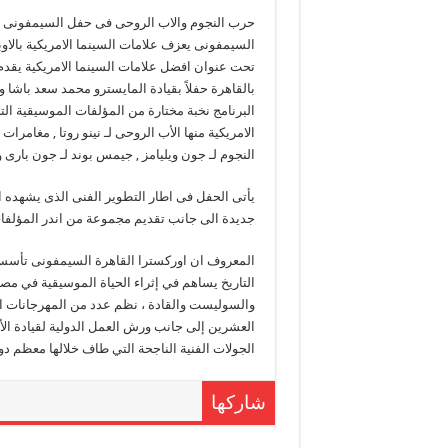
حرب النجوم والاب الروحى فى حفل السيمفونى با
السيمفونى يعزف علامات السينما الامريكية بالاوب
تحت عنوان افضل علامات السينما الامريكية يقدم 
البرنامج نخبة مختارة من المؤلفات الموسيقية ال
الامريكية منها الأب الروحى لـ نينو روتا , مغامر
النجوم لـ جون ويليامز , جيمس بوند لـ جون بارى
يأتى الحفل فى اطار التطوير الفنى الذى يشهده ا
جديدة الى جانب تقديم مجموعة من اندر المؤلفات 
التاريخ يساهم في إثراء الحياة الموسيقية في مص
والسوليست والقادة ، نظم عدد من المهرجانات ال
العشرين إلى جانب ورش العمل الدولية لقيادة الأور
الجولات الفنية الناجحة التي طاف خلالها معظم دول
شاركها