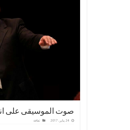
صوت الموسيقى على انغا
24 يناير، 2017
ثقافة