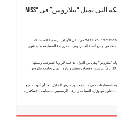
بالصور.. تعرف على الملكة التي تمثل “بيلاروس” في “Miss
تستمر دكتورة أمال رزق، مديرة مسابقة “Miss Eco International 2017” في تلقي الأوراق الرسمية للمتسابقات
المشتركات في المسابقة لهذا العام، وهم نحو 83 ملكة من جميع أنحاء العالم، ومن المقرر بدء المسابقة بداية شهر
ة “بيلاروس” وهي من الدول الداخلية لأوروبا الشرقية، وتمثلها
المتسابقة “أناستايا كابتوش” والتي تبلغ من العمر 23 عاماً، درست الإقتصاد وتنظيم وإدارة أعمال بجامعة بيلاروس
مية للمتسابقات حتى منتصف شهر مارس المقبل، بعد أن أنهت جميع
بالتعاون مع وزارة السياحة والرعاة الرسميين للمسابقة بالإسكندرية