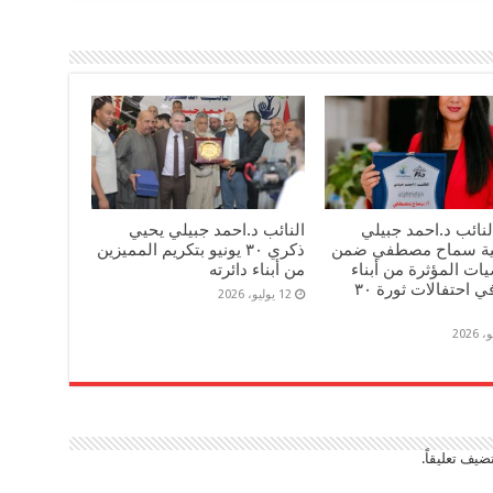
لنائب د.احمد جبيلي
النائب د.احمد جبيلي يحيي
مية سماح مصطفي ضمن
ذكري ٣٠ يونيو بتكريم المميزين
ت المؤثرة من أبناء
من أبناء دائرته
دائرته في احتفالات ثورة ٣٠
12 يوليو، 2026
ضيف تعليقاً.