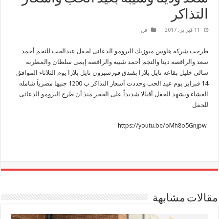
التذاكر
11 فبراير، 2017
فن
طرحت شركه هاوس ميوزيك البرومو الدعائى لحفل عيدالحب للنجم أحمد
سعد والراقصه دينا والنجم أحمد شيبه والراقصه إيمى سلطان والمطربه
سالى خليل بقاعه نايل بلازا بفندق فورسيزون نايل بلازا يوم الثلاثاء الموافق
14 فبراير يوم عيد الحب وحددت أسعار التذاكر ب 1200 جنيها مصرياً شامله
العشاء ويشهد الحفل أقبالا شديداً على الحجز منذ أن طرح البرومو الدعائى
للحفل
https://youtu.be/oMh8o5Gnjpw
مقالات مشابهة