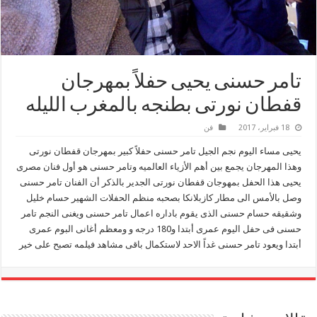
تامر حسنى يحيى حفلاً بمهرجان
قفطان نورتى بطنجه بالمغرب الليله
18 فبراير، 2017
فن
يحيى مساء اليوم نجم الجيل تامر حسنى حفلاً كبير بمهرجان قفطان نورتى
وهذا المهرجان يجمع بين أهم الأزياء العالميه وتامر حسنى هو أول فنان مصرى
يحيى هذا الحفل بمهوجان قفطان نورتى الجدير بالذكر أن الفنان تامر حسنى
وصل بالأمس الى مطار كازبلانكا بصحبه منظم الحفلات الشهير حسام خليل
وشقيقه حسام حسنى الذى يقوم باداره اعمال تامر حسنى ويغنى النجم تامر
حسنى فى حفل اليوم عمرى أبتدا و180 درجه و ومعظم أغانى البوم عمرى
أبتدا ويعود تامر حسنى غداً الاحد لاستكمال باقى مشاهد فيلمه تصبح على خير