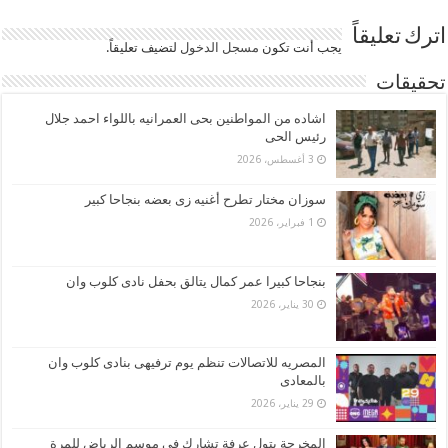
اترك تعليقاً
يجب أنت تكون
مسجل الدخول
لتضيف تعليقاً.
تحقيقات
اشاده من المواطنين بحى العمرانيه باللواء احمد جلال
رئيس الحى
3 أغسطس، 2026
سوزان مختار تطرح أغنيه زى بعضه بنجاحا كبير
1 فبراير، 2026
بنجاحا كبيرا عمر كمال يتالق بحفل نادى كلوب وان
30 يناير، 2026
المصريه للاتصالات تنظم يوم ترفيهى بنادى كلوب وان
بالمعادى
29 يناير، 2026
المخرجة بتول عرفة تشارك في موسم الرياض للمرة