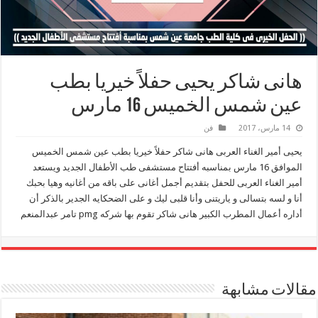
هانى شاكر يحيى حفلاً خيريا بطب
عين شمس الخميس 16 مارس
14 مارس، 2017
فن
يحيى أمير الغناء العربى هانى شاكر حفلاً خيريا بطب عين شمس الخميس
الموافق 16 مارس بمناسبه أفتتاح مستشفى طب الأطفال الجديد ويستعد
أمير الغناء العربى للحفل بتقديم أجمل أغانى على باقه من أغانيه وهيا بحبك
أنا و لسه بتسالى و ياريتنى وأنا قلبى ليك و على الضحكايه الجدير بالذكر أن
أداره أعمال المطرب الكبير هانى شاكر تقوم بها شركه pmg تامر عبدالمنعم
مقالات مشابهة