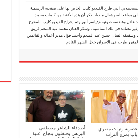
ستحملاني التي طرح الفيديو كليب الخاص بها على صفحته الرسمية
ى مواقع السوشيال ميديا، يذكر أن هذه الأغنية من كلمات محمد
مد عادل وهندسه صوتيه م/ياسر أنور وتم إخراج الفيديو كليب للمخرج
ير معتادة فى تلك المناسبة ، وشكر الفنان محمد عبد المنعم فريق
 وشقيقه الفنان حسن عبد المنعم وأحمد فؤاد مدير أعماله والقائمين
لمقرر طرحه فى الأسواق خلال الشهر القادم
أصدقاء الشاعر مصطفى
عصرية وتراث مصري..
البرنس يحتفلون بنجاح أغنية
ياب يمزج التراث