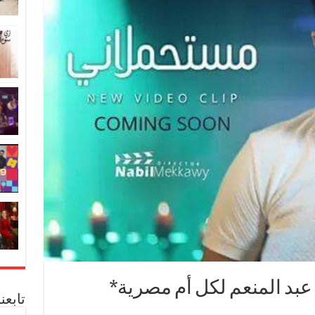
بد المنعم لكل أم مصرية*
تابعن