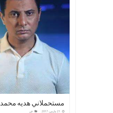
مستحملاني هديه محمد ع
21 مارس، 2017
فن