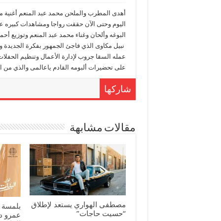
أهدى المطرب والملحن محمد عبد المنعم أغنية م
اليوم وحتى الآن حققت رواجا ومشاهدات كبيره عل
البوغه وألحان وغناء محمد عبد المنعم وتوزيع أح
نبيل مكاوى الذي فاجئ الجمهور بفكرة الجديدة وغ
عمله السقا جروب لإدارة الأعمال وتنظيم الحفلات
على تحضيرات ألبومه القادم ياعالمى والذي من ا
شاركها
مقالات مشابهة
مصطفى الهواري يستعد لإطلاق
بلمسة 
“حسيت حاجات”
عمرو د