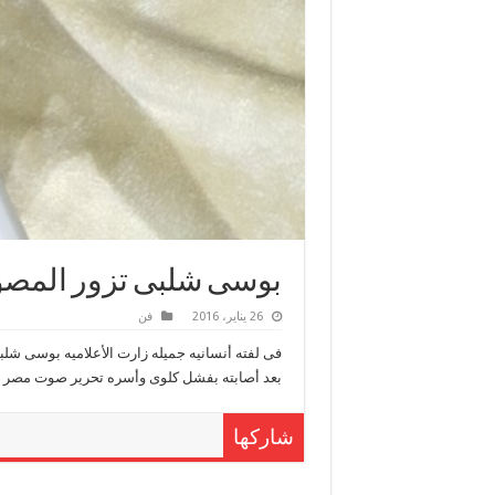
بوسى شلبى تزور المصو
26 يناير، 2016
فن
فى لفته أنسانيه جميله زارت الأعلاميه بوسى ش
بعد أصابته بفشل كلوى وأسره تحرير صوت مصر تد
شاركها