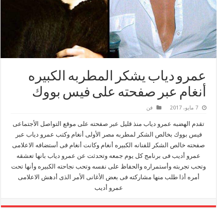
عمرو دياب يشكر المطربه الكبيره
أنغام عبر صفحته على فيس بووك
7 مايو، 2017
فن
تقدم الهضبه عمرو دياب منذ قليل عبر صفحته على موقع التواصل الأجتماعى
فيس بووك بخالص الشكر لمطربه مصر الأولى أنغام وكتب عمرو دياب عبر
صفحته خالص الشكر للفنانه الكبيره أنغام وكانت أنغام فى أستضافه الاعلامى
عمرو أديب فى برنامج كل يوم جمعه وتحدثت عن عمرو دياب بانها تعشقه
وتحب تجربته وأستمراره والحفاظ على نفسه وتحب نجاحته الكبيره وأنها تحت
أمره أذا طلب منها مشاركته فى بعض الأغانى الأمر الذى أدهش الاعلامى
عمرو أديب