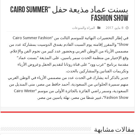
بسنت عماد مذيعة حفل “Cairo Summer
Fashion Show
8 مايو، 2017
المراة والمنوعات
في إطار التحضيرات النهائية للموسم الثالث من “Cairo Summer Fashion
Show” والمقرر إقامته يوم السبت القادم بفندق الدوسيت بمشاركة عدد من
مصممي الأزياء من الوطن العربي وبحضور عدد كبير من نجوم الفن والإعلام.
وقع الإختيار من منظمة الحدث سمر ياسين، على المذيعة “بسنت عماد”
مقدمة برنامج “عرب وود” على قناة روتانا لتقديم الحفل وعروض الأزياء
وتكريمات الفنانين والمشاركين بالحدث.
جدير بالذكر أنه يشارك في الحدث عدد من مصممي الأزياء في الوطن العربي
منهم سميرة الحلواني من السعودية، أحمد حافظ من مصر، منى المنديل من
السعودية، وسمر راضي الفائزة بالجائزة الأولى من موسم “Cairo Winter
Fashion Show”،عبير شطا من مصر، نهلة ياسين من مصر.
مقالات مشابهة