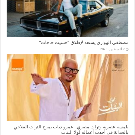
مصطفى الهواري يستعد لإطلاق “حسيت حاجات”
2 أغسطس، 2026
بلمسة عصرية وتراث مصري.. عمرو دياب يمزج التراث الفلاحي
بالحداثة في أحدث أعماله لولا البنات