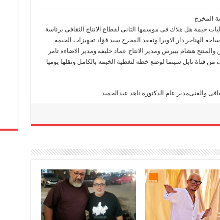
اليات خيمة هل هلاك فى موسمها الثانى لقطاع الانتاج الثقافى برئاسة
احة الهناجر دار الاوبرا وتفقد المخرج سيد فؤاد تجهيزات الخيمه
لمنتج هشام بيبرس ومدير الانتاج عماد خليفه ومدير الاضاءه تامر
ن قناة نايل سينما لوضع خطه لتغطية الخيمه بالكامل ونقلها يوميا