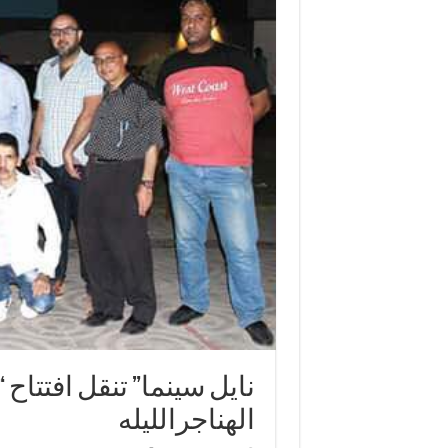
‎نايل سينما” تنقل افتتا
الهناجرالليله