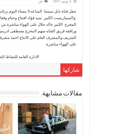
5 يونيو، 2017
فن
‎ والسيناريست الكبير سيد فؤاد افتتاح وختام وفع
المخرج الكبير خالد جلال على الهواء مباشرة من س
ورافقه فريق القناه منهم المخرج مصطفى ادريس وا
الشريف والمشرف العام على الانتاج احمد مشرف م
على الهواء مباشرة.
شاركها
مقالات مشابهة