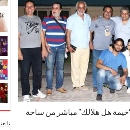
ح “خيمة هل هلالك” مباشر من ساحة
تابعن