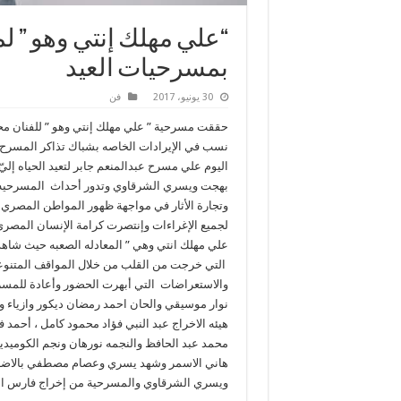
“علي مهلك إنتي وهو ” لم
بمسرحيات العيد
30 يونيو، 2017
فن
حققت مسرحية ” علي مهلك إنتي وهو ” للفنان م
نسب في الإيرادات الخاصه بشباك تذاكر المسرح ا
اليوم علي مسرح عبدالمنعم جابر لتعيد الحياه إل
بهجت ويسري الشرقاوي وتدور أحداث المسرحيه ال
وتجارة الأثار في مواجهة ظهور المواطن المصري ا
لجميع الإغراءات وإنتصرت كرامة الإنسان المصر
علي مهلك انتي وهي ” المعادله الصعبه حيث شاهد
التي خرجت من القلب من خلال المواقف المتنوعه
والاستعراضات التي أبهرت الحضور وأعادة للمسرح
نوار موسيقي والحان احمد رمضان ديكور وازياء و
هيئه الاخراج عبد النبي فؤاد محمود كامل ، أحمد
محمد عبد الحافظ والنجمه نورهان ونجم الكوميد
هاني الاسمر وشهد يسري وعصام مصطفي بالاضافه 
ويسري الشرقاوي والمسرحية من إخراج فارس ال