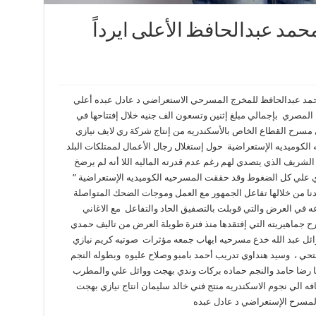
حمد عبدالحافظ الأعلى ايرداً
حمد عبدالحافظ للمخرج المسرحي الاستعراضي د عادل عبده أعلي
لمصري بإجمالي مبلغ إثنين وتسعون الف جنيه خلال إفتتاحها في
يّ مسرح القطاع الخاص بالأسكندريه من إنتاج شركة ري لايف نيازي
كوميديه الإستعراضية حول إستغلال رجال الأعمال لممتلكات البلد
لشريف الذي يتصدي لهم رغم عدم قدرته الماليه اللا أنه لم يرضخ
ي علي كل الضغوط وقد حققت المسرحيه الكوميديه الإستعراضية ”
نا من خلالها تفاعل الجمهور مع العمل وموجات الضحك المتواصلة
 في العرض والتي قوبلت بالتصفيق الحاد والتفاعل مع الاغاني
 جماهيريته التي إفتقدها منذ فترة طويلة العرض من تاليف حمدي
ائل عبد الله خدع مسرحيه ايهاب جمعه مؤثرات صوتيه كريم نيازي
 فتحي ، وسيد هنداوي تدريب أحمد بامبو وصلاح عليوه وبطوله النجم
يا رضا حامد والنجم حماده بركات وندي بهجت ووائل علي والمطرب
الي نجوم الاسكندريه منتج فني خالد سليمان انتاج نيازي بهجت
مسرح الإستعراضي د عادل عبده