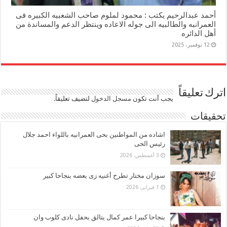
أحمد عبدالرحيم يكتب : محمود لملوم صاحب الشعبيه الكبيره فى
العمرانبه والطالبيه الى جوله الاعاده وينتظر الدعم والمساندة من
أهل الدائره
12 نوفمبر، 2025
اترك تعليقاً
يجب أنت تكون
مسجل الدخول
لتضيف تعليقاً.
تحقيقات
اشاده من المواطنين بحى العمرانيه باللواء احمد جلال
رئيس الحى
3 أغسطس، 2026
سوزان مختار تطرح أغنيه زى بعضه بنجاحا كبير
1 فبراير، 2026
بنجاحا كبيرا عمر كمال يتالق بحفل نادى كلوب وان