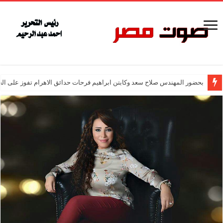
بحضور المهندس صلاح سعد وكابتن ابراهيم فرحات حدائق الاهرام تفوز على ال