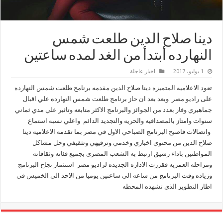
دينا صلاح الدين طلعت شمس
النهارده أبتدأ من الغد لمده ساعتين
1 يوليو، 2017
اخبار عاجلة
تعود الاعلاميه المتميزه دينا صلاح الدين مقدمه برنامج طلعت شمس النهارده
على راديو مصر وبعد بعد ان حاز برنامج طلعت شمس النهارده علي اقبال
جماهيري وفاز بعدد من الجوائز والبرنامج الاكثر متابعه وتاثير علي مدي ثماني
سنوات وامتاز بالمصداقيه والحريه والتجديد الدائم واعلي نسبه استماع
واتصالات فاصبح البرنامج الصباحي الاول في مصر بما تقدمه الاعلاميه دينا
صلاح الدين من محتوي اخباري وخدمي وترفيهي وتثقيفي وحل مشاكل
المواطنين باداء رشيق ارتبط به الشعب المصرى بجميع فئاته وثقافاته
ومراحله العمريه فقررت الاداره الجديده لراديو مصر استثمار نجاح البرنامج
وزياده وقت البرنامج من ساعه الي ساعتين يوميا من الاحد الي الخميس في
اطار التطوير الذي تشهده المحطه