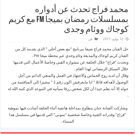
محمد فراج تحدث عن أدواره
بمسلسلات رمضان بميجا FM مع كريم
كوجاك ووئام وجدى
12 يوليو، 2017
فن
حل الفنان محمد فراج ضيفا ببرنامج “مع بعض أحلي ” الذي يقدمه كل من
الفنان كريم كوجاك والمذيعة وئام وجدي عبر محطة ميجا Fm .
وتحدث “فراج” خلال الحلقة عن مشواره الفني وخاصةً الأعمال التي قدمها
خلال السباق الرمضاني لهذا العام .
وقال أن لديه روح الحماس والاجتهاد في العمل والسعي الدائم من أجل
الوصول لأهدافه قائلا ” انا مابعرفش اكون رقم 2 ” مشيرا إلي المنافسة من
حوله إلا أنه يعلم جيدا أن لكل شخص رزقا سيأتيه في الموعد الذي كتبه الله له
.
وشاركت الفنانة حنان مطاوع بمداخلة هاتفية أثناء الحلقة أشادت فيها بموهبة
“فراج” وقدراته الفنية وخاصةً شخصية “سوني” التي قدمها في مسلسل هذا
المساء .