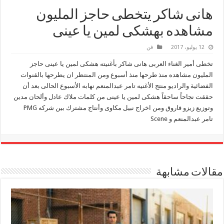
هانى شاكر يتخطى حاجز المليون
مشاهده بهشكى لمين يا عينى
12 يوليو، 2017
فن
تخطى أمير الغناء العربى هانى شاكر بأغنيته هشكى لمين يا عينى حاجز
المليون مشاهده منذ طرحها منذ أسبوع ومن المنتظر ان يطرحها بالقنوات
الفضائية والراديو منتج الأغنيه تامر عبدالمنعم نهابه الأسبوع الحالى بعد أن
حققت نجاحاً ساحقاً هشكى لمين يا عينى من كلمات ملاك عادل وألحان مدين
وتوزيع زيزو فاروق ومن اخراج نبيل مكاوى وأنتاج مشترك بين شركه PMG
تامر عبدالمنعم و Scene
مقالات مشابهة