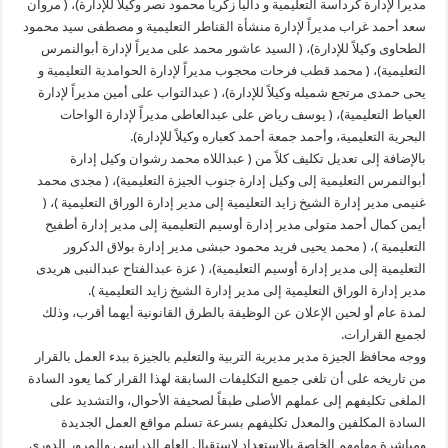
مديراً لإدارة كرداسة التعليمية و داليا زكريا محمود نصر وكيلاً للإدارة)، ( مروان
سعد أحمد غراب مديراً لإدارة منشأة القناطر التعليمية و مصطفى سيد محمود
الطحاوى وكيلاً للإدارة)، ( السيد عاشور محمد على مديراً لإدارة أبوالنمرس
التعليمية)، ( محمد قطب فرحات محجوب مديراً لإدارة الحوامدية التعليمية و
يحى حمدى مرتجع شميله وكيلاً للإدارة)، ( عبدالتواب على أمين مديراً لإدارة
العياط التعليمية)، ( يوسف رياض على عبدالعاطى مديراً لإدارة الواحات
البحرية التعليمية، وأحمد جمعة أحمد كعباره وكيلاً للإدارة).
بالإضافة إلى تعديل تكليف كلاً من ( عبداللاه محمد رشوان وكيل إدارة
أبوالنمرس التعليمية إلى وكيل إدارة جنوب الجيزة التعليمية)، ( مجدى محمد
غنيمى مدير إدارة الشيخ زايد التعليمية إلى مدير إدارة الوراق التعليمية )، (
أيمن كمال أحمد متولى مدير إدارة أوسيم التعليمية إلى مدير إدارة أطفيح
التعليمية )، ( محمد يحيى فريد محمود حبشى مدير إدارة بولاق الدكرور
التعليمية إلى مدير إدارة أوسيم التعليمية)، ( عزة عبدالفتاح عبدالنبى هريدى
مدير إدارة الوراق التعليمية إلى مدير إدارة الشيخ زايد التعليمية ).
لمدة عام أو لحين الإعلان عن الوظيفة بالطرق القانونية أيهما أقرب، وذلك
لجميع القرارات.
ووجه محافظ الجيزة مدير مديرية التربية والتعليم بالجيزة ببدء العمل بالقرار
من تاريخه على أن تلغى جميع التكليفات السابقة لهذا القرار كما يعود السادة
الملغى تكليفهم إلى عملهم الأصلى طبقاً لصحيفة الأحوال، والتشديد على
السادة المكلفين والمعدل تكليفهم بسرعة تسلم مواقع العمل الجديدة
ومباشرة مهامهم الخاصة بالإستعداد لإستقبال العام الدراسى والمرور الدورى