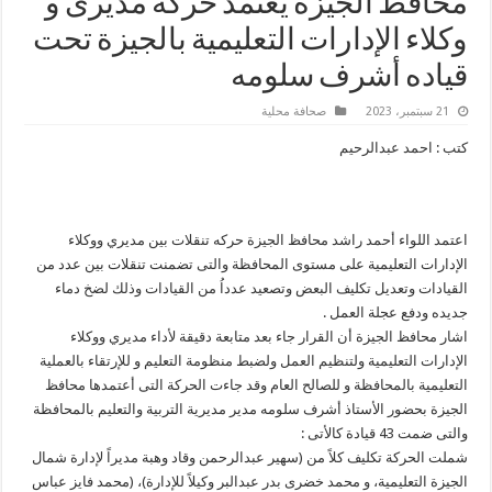
محافظ الجيزة يعتمد حركة مديرى و
وكلاء الإدارات التعليمية بالجيزة تحت
قياده أشرف سلومه
21 سبتمبر، 2023
صحافة محلية
كتب : احمد عبدالرحيم
اعتمد اللواء أحمد راشد محافظ الجيزة حركه تنقلات بين مديري ووكلاء
الإدارات التعليمية على مستوى المحافظة والتى تضمنت تنقلات بين عدد من
القيادات وتعديل تكليف البعض وتصعيد عدداُ من القيادات وذلك لضخ دماء
جديده ودفع عجلة العمل .
اشار محافظ الجيزة أن القرار جاء بعد متابعة دقيقة لأداء مديري ووكلاء
الإدارات التعليمية ولتنظيم العمل ولضبط منظومة التعليم و للإرتقاء بالعملية
التعليمية بالمحافظة و للصالح العام وقد جاءت الحركة التى أعتمدها محافظ
الجيزة بحضور الأستاذ أشرف سلومه مدير مديرية التربية والتعليم بالمحافظة
والتى ضمت 43 قيادة كالأتى :
شملت الحركة تكليف كلاً من (سهير عبدالرحمن وقاد وهبة مديراً لإدارة شمال
الجيزة التعليمية، و محمد خضرى بدر عبدالبر وكيلاً للإدارة)، (محمد فايز عباس