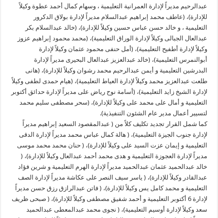
عبدالرحيم مديراً لإدارة العمرانية التعليمية ، وسهام كمال أحمد عطوة وكيلاً
للإدارة)، (عاطف محمد إبراهيم عبدالسلام مديراً لإدارة بولاق الدكرور
التعليمية ، و خالد حسن عباس حسين وكيلاً للإدارة)، (خالد عبدالسلام بكر
عبدالعال الجبالى وكيلاً لإدارة الوراق التعليمية)، (محمد محمود إبراهيم عزوز
وكيلاً لإدارة أطفيح التعليمية)، (أمل حنفى محمود عثمان وكيلاً لإدارة
أبوالنمرس التعليمية)، (خالد عبدالعزيز عبدالعال البحيرى مديراً لإدارة
البدرشين التعليمية و أيمن عبدالرحيم محمد رشوان وكيلاً للإدارة)، (هانى
طلعت عبدالعزيز محمد وكيلاً لإدارة العياط التعليمية)، (هيام حمدى لطفى وكيلاً
لإدارة الشيخ زايد التعليمية)، (أسامة نوح رياض على مديراً لإدارة حدائق أكتوبر
التعليمية و أمال على محمد على وكيلاً للإدارة)، (سحر مصطفى سليم محمد
لتسيير أعمال مدير عام الشئون التنفيذية).
كما شمل القرار تجديد تكليف كلاً من ( عبدالمقصود السعيد إبراهيم مديراً
لإدارة جنوب الجيزة التعليمية)، ( هالة كمال عباس محمد مديراً لإدارة الدقى
التعليمية و إيمان عزت السيد على وكيلاً للإدارة)، ( حنان محمد محمد موسى
مديراً لإدارة العجوزة التعليمية و هدى محمد أحمد عبدالعال وكيلاً للإدارة)، (
خالد عبدالحميد عثمان عبدالحميد مديراً لإدارة الهرم التعليمية و شرين فؤاد
عبدالقادر وكيلاً للإدارة)، ( ياسر سيف النصر على عكاشة مديراً لإدارة الصف
التعليمية و محمد كامل يس وكيلاً للإدارة)، ( فاتن عبدالرازق رزق حسن مديراً
لإدارة 6 أكتوبر التعليمية و أحمد شفيق مصطفى وكيلاً للإدارة)، ( صبحى ظريف
سعد وكيلاً لإدارة أوسيم التعليمية)، ( نجوى محمد عبدالمعطى عبدالحميد