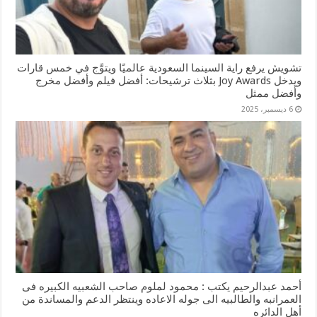
تشويش يرفع راية السينما السعودية عالميًا ويتوَّج في خمس قارات
ويدخل Joy Awards بثلاث ترشيحات: أفضل فيلم وأفضل مخرج
وأفضل ممثل
6 ديسمبر، 2025
أحمد عبدالرحيم يكتب : محمود لملوم صاحب الشعبيه الكبيره فى
العمرانبه والطالبيه الى جوله الاعاده وينتظر الدعم والمساندة من
أهل الدائره