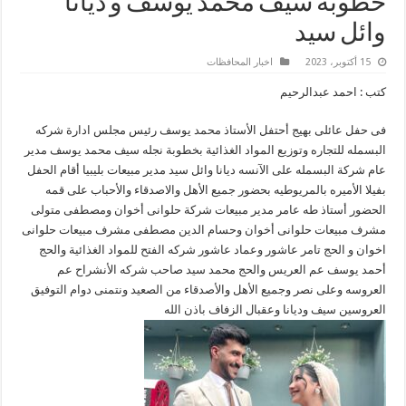
خطوبه سيف محمد يوسف و ديانا
وائل سيد
15 أكتوبر، 2023
اخبار المحافظات
كتب : احمد عبدالرحيم
فى حفل عائلى بهيج أحتفل الأستاذ محمد يوسف رئيس مجلس ادارة شركه
البسمله للتجاره وتوزيع المواد الغذائية بخطوبة نجله سيف محمد يوسف مدير
عام شركة البسمله على الآنسه ديانا وائل سيد مدير مبيعات بليبيا أقام الحفل
بفيلا الأميره بالمريوطيه بحضور جميع الأهل والاصدقاء والأحباب على قمه
الحضور أستاذ طه عامر مدير مبيعات شركة حلوانى أخوان ومصطفى متولى
مشرف مبيعات حلوانى أخوان وحسام الدين مصطفى مشرف مبيعات حلوانى
اخوان و الحج تامر عاشور وعماد عاشور شركه الفتح للمواد الغذائية والحج
أحمد يوسف عم العريس والحج محمد سيد صاحب شركه الأنشراح عم
العروسه وعلى نصر وجميع الأهل والأصدقاء من الصعيد ونتمنى دوام التوفيق
العروسين سيف وديانا وعقبال الزفاف باذن الله