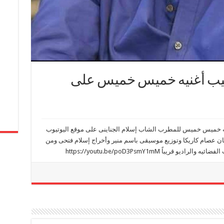
يب أغنيه خميس خميس على
خميس خميس للمطرب الشاب إسلام الجناينى على موقع اليوتيوب
 عصام كاريكا وتوزيع موسيقى باسم منير وأخراج إسلام فتحى ومن
ريباً https://youtu.be/poD3PsmY1mM