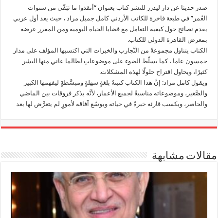
صدر حديثا عن دار ليدرز للنشر كتاب بعنوان “أنقذوا ما تَبَقّى من سنوات
العُمر” في طبعة فاخرة للكاتب الأردني كامل جميل مراد ، حيث يعد أول عربي
يقدم نصائح حول كيفية التعامل مع قضايا الحياة اليومية ومن المقرر عرضه
بمعرض القاهرة الدولي للكتاب.
الكتاب يتناول مجموعةً من التَّجارب والخبرات التي اكتسبها المؤلف على مدار
خمسون عاما ، كما يسلّط الضوء على موضوعاتٍ لطالما عاني منها البشر
كثيرًا، ويحاول اقتراح حلولًا لهذه المشكلات.
ويقول كامل مراد: إنَّ هذا الكتاب كتبتهُ بلغةٍ سهلةٍ ومبسَّطةٍ ليفهمها الكبير
والصَّغير، وموضوعاته مناسبةٌ لجميع الأعمار، لأنَّه يذكر فروقات بين الماضي
والحاضر، ويكسب قارئه خبرةً في حياته ويوسّع آفاقه لأمورٍ لم يتعرَّض لها بعد
مقالات مشابهة