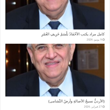
كامل مراد يكتب الأحْفَادُ بَلْسَمُ خَرِيفِ العُمُرِ
9 يونيو، 2026
(الأردنُّ نسيجُ الأصالةِ وأرضُ النَّشامى)
27 فبراير، 2026