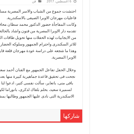
6 أغسطس، 2017
فن
احتشدت جموع من الشباب والاسر المصرية مس
فاعليات مهرجان الاوبرا الصيفى بالاسكندرية.
وكانت المفاجأة حضور الدكتور محمد سطان محافظ 
تقدمه دار الاوبرا المصرية من فنون واشاد بالحالة
من الايجابيات لهذه الحفلات منها تحويل طاقات ال
للاثر السكندرى واحترام الجمهور وسلوكه الحضارى
الاوبرا المصرية.
وخلال الحفل تفاعل الجمهور مع الفنان أحمد سع
نجحت فى تحقيق قاعدة جماهيرية كبيرة منها بعت 
باقى منى، باتعاير، سألت نفسى كتير، ادعوا لنا
لسميرة سعيد، بحلم بلقاك لذكرى، بانوراما ل
الاسكندرية التى نادى عليها الجمهور وطالبها بمش
شاركها