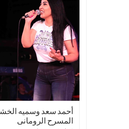
أحمد سعد وسميه الخشا
المسرح الرومانى