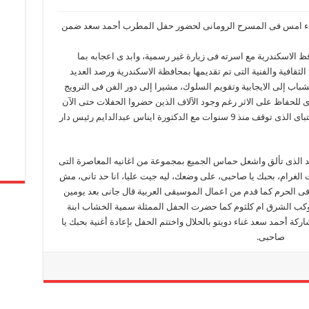
اء امس فى المسرح الرومانى لحضور حفل المطرب أحمد سعد ضمن
الاسكندرية مع اسرته فى زيارة غير رسمية، وابد ى اعجابه بما
 الثقافية والفنية التى تم تقديمها بمحافظة الاسكندرية ورصد العديد
شباب إلى الايجابية وتقويم السلوك، مشيرا إلى دور الفن فى الترويج
 للحفاظ على الاثر رغم وجود الآلاف الذين حضروا الحفلات حتى الآن
وهذا ما شجعه على دراسة عودة مهرجان قلعة قايتباى الذى توقف منذ 9 سنوات مع الدكتورة ايناس عبدالدايم رئيس دار
د الذى تألق واشعل حماس الجميع بمجموعة من اغانيه المعاصرة التى
الغرام، بحبك يا صاحبى، على وضعك، ليه جيت عليا، انا حد تانى، مش
 فى الحرم كما قدم من اعمال الموسيقى العربية قال جانى بعد يومين
كوكب الشرق ام كلثوم كما حضرت الحفل الممثلة سمية الخشاب ابنة
اركة أحمد سعد غناء دويتو بالحلال واختتم الحفل بإعادة أغنية بحبك يا
صاحبى.