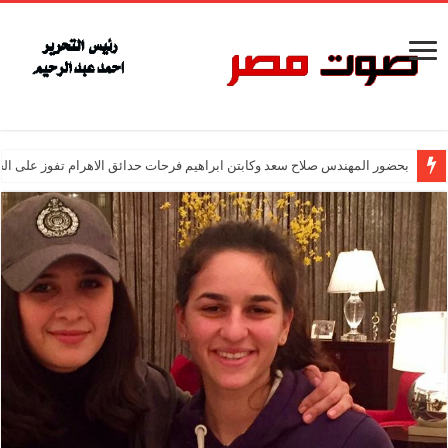
بحضور المهندس صلاح سعد وكابتن ابراهيم فرحات حدائق الاهرام تفوز على ال