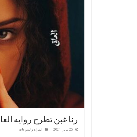
رنا غبن تطرح روايه الع
25 يناير، 2024
المراة والمنوعات