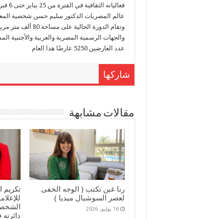
فعاليا
عالم المصريات الدكتور سليم حسن شخصية الم
عدد العارضين 5250 عارضًا هذا العام
شاركها
مقالات مشابهة
رنا غبن تكتب ( الوجه الخفى
تكريم ا
لعصر السوشيال ميديا )
للإعلا
الشخصيا
16 يوليو، 2026