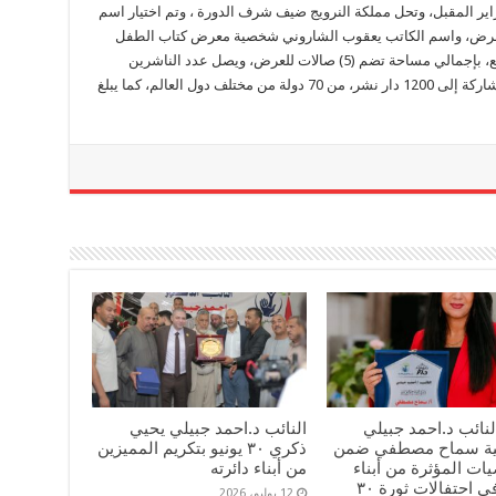
ته الثقافية في الفترة من 25 يناير حتى 6 فبراير المقبل، وتحل مملكة النرويج ضيف شرف الدورة ، وتم اختيار اسم
عرض، واسم الكاتب يعقوب الشاروني شخصية معرض كتاب الطفل
وتقام الدورة الحالية على مساحة 80 ألف متر مربع، بإجمالي مساحة تضم (5) صالات للعرض، ويصل عدد الناشرين
والجهات الرسمية المصرية والعربية والأجنبية المشاركة إلى 1200 دار نشر، من 70 دولة من مختلف دول العالم، كما يبلغ
لنائب د.احمد جبيلي
النائب د.احمد جبيلي يحيي
مية سماح مصطفي ضمن
ذكري ٣٠ يونيو بتكريم المميزين
ت المؤثرة من أبناء
من أبناء دائرته
دائرته في احتفالات ثورة ٣٠
12 يوليو، 2026