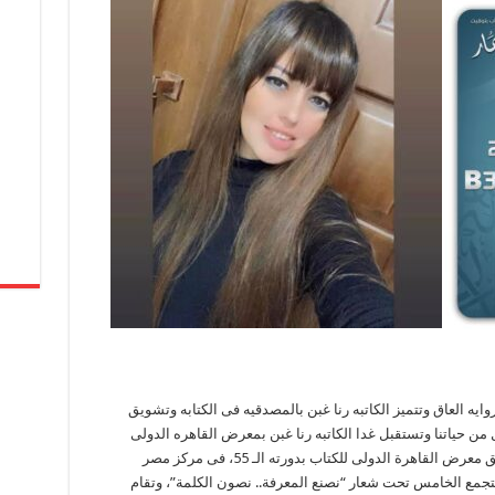
روايه العاق وتتميز الكاتبه رنا غبن بالمصدقيه فى الكتابه وتشويق
 من حياتنا وتستقبل غدا الكاتبه رنا غبن بمعرض القاهره الدولى
للكتاب جمهورها ومحبيها بقاعه 2 جناح B38 وأنطلق معرض القاهرة الدولى للكتاب بدورته الـ 55، فى مركز مصر
ض الدولية، أمس الاربعاء 24 يناير 2024، بالتجمع الخامس تحت شعار “نصنع المعرفة.. نصون الكلمة”، وتقام