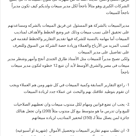
الشركات الكبرى وهو مثالاً ناجحاً لكل مدير مبيعات ولديكم كيف تكون مديراً
ناجحاً للمبيعات
مديرالمبيعات بالشركة هو المسئول عن فريق المبيعات بالشركه ومساعدتهم
على تحقيق أعلى نسب مبيعات وذلك عبر وضع الخطط والأهداف لمناديب
المبيعات أما مهامه بالنسبة للشركة فيها تقديم التقارير والخطط لتقدمه في
كسب المزيد من الأرباح والعملاء وزيادة حصة الشركة من السوق وللتعرف
على تفاصيل على مدير المبيعات
ولكى تصبح مديراً للمبيعات مثل الأستاذ طارق الجندى أنجح وأمهر وشطر مدير
مبيعات فى مصر والشرق الأوسط لأبد أن تتبع 12 خطوه لتكون مدير مبيعات
ناجحاً
1- راجع التقارير السابقة وكمية المبيعات في كل شهر ومن هم العملاء ويجب
ان تقوم بتوطيد علاقتك بهم والبحث عن عملاء جدد لزيادة المبيعات
2- يجب ان تضع قوانين ومهام لكل مندوب مبيعات وان تعطيهم الصلاحيات
للبيع وان تدرس ما هو متوسط بيع كل مندوب مثلاً (200) وان تجعل هنالك
جائزة لمن يصلل مثلاً لـ (350) لتحفيز المناديب لزياده مبيعاتهم
3- ان تطلب منهم تقارير المبيعات وتحصيل الأموال (شهرية او أسبوعيه)