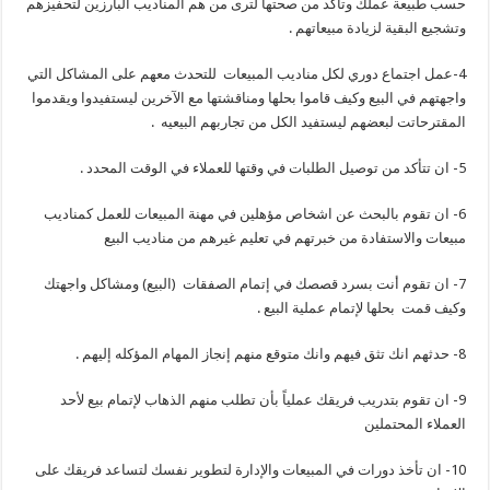
حسب طبيعة عملك وتأكد من صحتها لترى من هم المناديب البارزين لتحفيزهم
وتشجيع البقية لزيادة مبيعاتهم .
4-عمل اجتماع دوري لكل مناديب المبيعات للتحدث معهم على المشاكل التي
واجهتهم في البيع وكيف قاموا بحلها ومناقشتها مع الآخرين ليستفيدوا ويقدموا
المقترحاتت لبعضهم ليستفيد الكل من تجاربهم البيعيه .
5- ان تتأكد من توصيل الطلبات في وقتها للعملاء في الوقت المحدد .
6- ان تقوم بالبحث عن اشخاص مؤهلين في مهنة المبيعات للعمل كمناديب
مبيعات والاستفادة من خبرتهم في تعليم غيرهم من مناديب البيع
7- ان تقوم أنت بسرد قصصك في إتمام الصفقات (البيع) ومشاكل واجهتك
وكيف قمت بحلها لإتمام عملية البيع .
8- حدثهم انك تثق فيهم وانك متوقع منهم إنجاز المهام المؤكله إليهم .
9- ان تقوم بتدريب فريقك عملياً بأن تطلب منهم الذهاب لإتمام بيع لأحد
العملاء المحتملين
10- ان تأخذ دورات في المبيعات والإدارة لتطوير نفسك لتساعد فريقك على