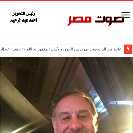
عائلة فتح الباب تنعي بمزيد من الحزن والأسى المغفور له اللواء / حسين عبدالح