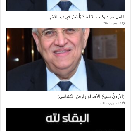
كامل مراد يكتب الأحْفَادُ بَلْسَمُ خَرِيفِ العُمُرِ
9 يونيو، 2026
(الأردنُّ نسيجُ الأصالةِ وأرضُ النَّشامى)
27 فبراير، 2026