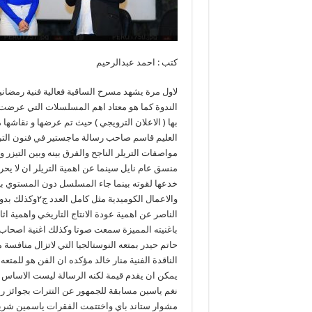
كتب : احمد عبدالرحيم
لاول مرة يشهد مسرح الساقية فعالية فنية رمضانية
الندوة كما هو معتاد اهم المسلسلات التي عرضت ف
بها ( الاعلان الترويجي ) حيث تم عرضها و نقاش
العليم قاسم صاحب رسالة ماجستير في فنون التروي
مواصفات التريلر الناجح والفرق بينه وبين التيز
منسق عام نايل سينما عن اهمية التريلر ان لا ي
خدعها لقوته بينما جاء المسلسل دون المستوي بي
والاعمال الكوم
الناصر عن اهمية عودة الانتاج التاريخي واهمية ا
باغنيته المميزة سمعت صوتا وكذلك اغنية اصحاب 
حاتم حيدر بمتعه النوستالجيا التي لاتزال منافسة
الناقدة الفنية منار خالد مؤكده ان الفن هو للمتع
يمكن ان يقدم قيمة لكنه الرسالة ليست الاساس و
نغم ياسين مسابقة للجمهور عن التترات بجوائز 
مشوار ستاند باي واختتمت الفقرات ياسمين شريف 