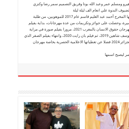
و هيرو ومسلم عمر وعبد الله بوتا وفريق التصميم سمر رضا وكنزي
يوف الندوة علي انغام الف ليلة ليلة
يذكر أن “ستاند باي” مبادرة شبابية تطوعية أسسها المخرج أحمد عبد العليم قاسم عام 2017 للموهوبين، من طلبة
 الإعلام والسينما انتجت 4 أفلام قصيرة، وحصلت على جوائز وتكريمات من عدة مهرجانات، بداية بفيلم
إلهام 2017 الذي حصل على جائزة أحسن فيلم بمهرجان حقوق الانسان بالمغرب 2021، مرورا بفيلم صورة في مراية
2019، الذي حصل على جائزة الجمهور بمهرجان يوسف شاهين 2019، ثم فيلم بان رايت 2020، وانتهاء بفيلم الصقر الذي
حصل على جائزة لجنة التحكيم بمهرجان البوابة الجزائر 2024 فضلا عن تغطياتها الاعلامية الحصرية بخاصة مهرجان