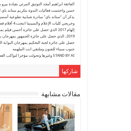
الفائقة ابراهيم أمجد التوثيق المرئي بقيادة بير
حسن واختتمت فعاليات الندوة بتكريم ستاند باي لض
وخريجي كليات
جنوب سيناء للفنون وملتقي انت الملهمه
STAND BY AI وغيرها وتحولت مؤخرا لتواكب العصر ليصبح اسمها
شاركها
مقالات مشابهة