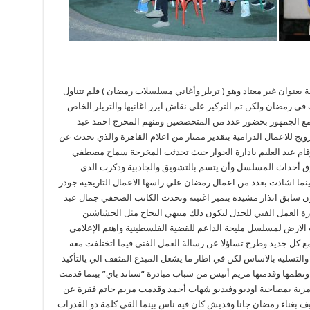
 بعنوان غير معتاد وهو ( تريلر وأغاني مسلسلات رمضان ) فلم تتناول
ي رمضان ولكن تم التركيز علي نقاش ابرز اغانيها والتريلر الخاص
ها مع الجمهور بحضور عدد من المتخصصين ومنهم المخرج احمد عبد
ج للاعمال الدرامية بتقدير ممتاز من اعلام القاهرة والذي تحدث عن
ر وقام عبد العليم بادارة الحوار حيث تحدثت المخرجة سماح مصطفي
حرق أحداث المسلسل وأن يتسم بالتشويق والجاذبية وذكرت الذي
نما اشادت بعدد من اعمال رمضان علي راسها الاعمال التاريخية جودر
يدية مثل كامل العدد ج٢وكذلك بدون سابق انذار مشيده بتميز اغنيته وتحدث الكاتب الصحفي جمال عبد
ثارة العمل الفني للجدل ليكون ذلك منتهي النجاح مثل الحشاشين
الارض لمسلسل مليحة الداعم للقضية الفلسطينية واهتم الإعلامي
 مع كل جديد وطرح تساؤلا عن رسالة العمل الفني فيما اتختلفت معه
ه والتسلية بالاساس لكن في اطار ما يشغل المبدع المثقف الي يالتأكيد
نظمها وقدمتها مريم أنيس من شباب مبادرة “ستاند باي” بينما قدمت
رمزية بمصاحبة اوديو وفيديو شهاب أحمد وقدمت مريم حاتم فقرة عن
بغناء رمضان جانا وقديش كان فيه ناس بينما القي كلمة ذو القدرات