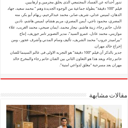
تدور أحداثه عن الفساد المجتمعي الذى يخلق مجرمين و ارهابيين.
فيلم “100 دقيقة” بطولة جماعية من الوجوه الجديدة وهم ” محمد سعيد، جهاد
الدهان، لميس عدلي، شريف صابر، محمد عبدالرحيم، ريهام أبو بكر، منه
المصري، محمود ناجي، أيمن المصري، مريم هشام، لميس هاشم، نادين
عادل، حاتم رجاء، زينة هاشم، نيجار محمد، ايمان صبحي، محمد الغريب، علاء
موازيني، محمد عادل، عمرو السيد”، مدير التصوير تامر جوزيف، إنتاج
“بيراميدز جروب” محمد الشريف، تأليف وسام المدني وأشرف عجور ، ومن
إخراج خالد مهران.
جدير بالذكر أن فيلم “100 دقيقة” هو التجربه الاولى فى عالم السينما للفنان
حاتم رجاء، ويعد هذا هو التعاون الثاني بين الفنان حاتم رجاء والمخرج خالد
مهران بعد مسرحية “مغلق لدواعي امنية”.
مقالات مشابهة