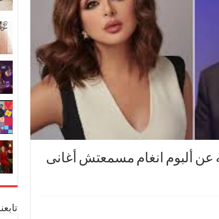
عن ألبوم انغام مسمعتش أغانى
تابعن