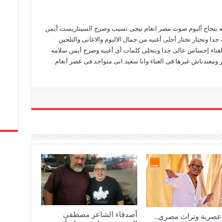
ه بنجاح ألبوم صوت مصر انغام تيجى نسيب وصرح السيناريست أيمن
 جدا وتحتار تختار أحلى أغنيه من جمال الالبوم والاغانى والتلحين
لغناء إحساس عالى جدا وبتحلى كلمات أى أغنيه وصرح أيمن سلامه
 ومعندناش غيرها فى الغناء وانا سعيد انى متواجد فى عصر أنغام
أصدقاء الشاعر مصطفى
عصرية وتراث مصري..