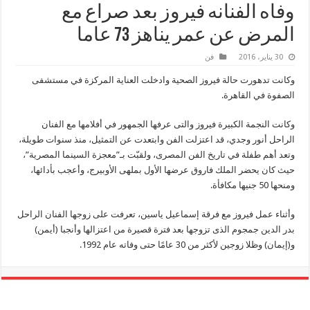
وفاه الفنانه فيروز بعد صراع مع
المرض عن عمر يناهز 73 عاما
30 يناير، 2016
فن
وكانت تدهورت حالة فيروز الصحية وادخلت العناية المركزة في مستشفى
الصفوة في القاهرة.
وكانت النجمة الكبيرة فيروز والتى عرفها الجمهور في أفلامها مع الفنان
الراحل أنور وجدي، قد اعتزلت الفن وابتعدت عن التمثيل، منذ سنوات طويلة،
وتعد أهم طفلة في تاريخ الفن المصرى، ولقبّت بـ”معجزة السينما المصرية”،
حيث كان يحضر الملك فاروق عرضها الأول بملهى الأوبيرج، وأعجب بأدائها،
ومنحها 50 جنيها مكافأة.
وأثناء عمل فيروز مع فرقة إسماعيل ياسين، تعرفت على زوجها الفنان الراحل
بدر الدين جمجوم الذى تزوجها بعد فترة قصيرة من اعتزالها وأنجبا (أيمن)
و(إيمان) وظلا زوجين لأكثر من 30 عامًا حتى وفاته عام 1992.