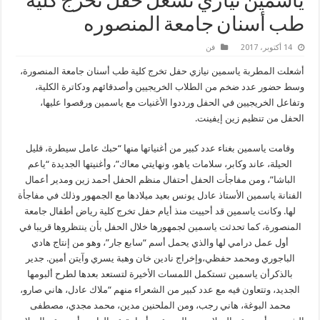
ياسمين نيازي تشعل حفل تخرج كليه
طب أسنان جامعة المنصوره
14 أكتوبر، 2017
فن
أشعلت المطربة ياسمين نيازي حفل تخرج كلية طب أسنان جامعة المنصورة،
وسط حضور عدد ضخم من الطلاب الخريجيين وأصدقائهم ودكاترة الكلية،
وتفاعل الخريجيين في الحفل ورددوا الأغنيات مع ياسمين ورقصوا عليها،
الحفل من تنظيم زين إيفينت.
وقامت ياسمين بغناء عدد كبير من أغنياتها منها “حبك عامل سيطرة، قليل
الحيلة، عاند وكابر، سلامات ياهو، ونهايتي معاك”، وأغنيتها الجديدة “ياعم
الباشا”، ومن مفاجأت الحفل أحتفال منظم الحفل أحمد زين ومدير أعمال
الفنانة ياسمين الأستاذ عادل يونس بعيد ميلادها مع الجمهور وذلك في مفاجأة
لها. وكانت ياسمين قد أحييت منذ أيام حفل تخرج كلية رياض أطفال جامعة
المنصورة، كما تحدثت ياسمين لجمهورها خلال الحفل بأن ينتظروها قريبا في
أول عمل درامي لها والذي يحمل أسم “سابع جار”، وهو من إنتاج هادي
الباجوري ومحمد حفظي،وإخراج نادين خان وهبة يسري وآيتن أمين. جدير
بالذكرأن ياسمين تستكمل اللمسات الأخيرة لتستعد بعدها لطرح ألبومها
الجديد، وتتعاون فيه مع عدد كبير من الشعراء منهم “ملاك عادل، هاني صارو،
محمد البوغة، هاني رجب، ومن الملحنين مدين، محمد مجدي، مصطفى