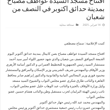
افتتاح مسجد السيدة عواطف مصباح
بمدينة حدائق اكتوبر في النصف من
شعبان
14 فبراير، 2025
صحافة محلية
كتبت الإعلامية : سماح مصطفي
افتتاح مسجد السيدة عواطف مصباح بصن كابيتال بمدينة حدائق أكتوبر اليوم
الجمعة الموافق النصف من شعبان والذي شهد حضور اللواء أمير سيد أحمد
مستشار السيد رئيس الجمهورية للتخطيط العمراني و الدكتور أسامة الأزهري
وزير الأوقاف والمهندس شريف الشربيني وزير الإسكان والمرافق والمستشار
محمود فوزي وزير المجالس النيابية والقانونية والدكتور إبراهيم صابر محافظ
القاهرة والنائب طارق شكري عضو مجلس النواب والشيوخ السيد مسعد
وكيل وزارة الأوقاف بالجيزة والنائب عبد الوهاب خليل عضو مجلس النواب،
نائب رئيس الهيئة البرلمان لحزب مستقبل وطن،والنائب هشام حسين عضو
مجلس النواب
والمهندس محمد عبد الله رئيس جهاز حدائق أكتوبر
والمهندس عمرو دياب رئيس جمعية مستثمري حدائق أكتوبر ورئيس مجلس