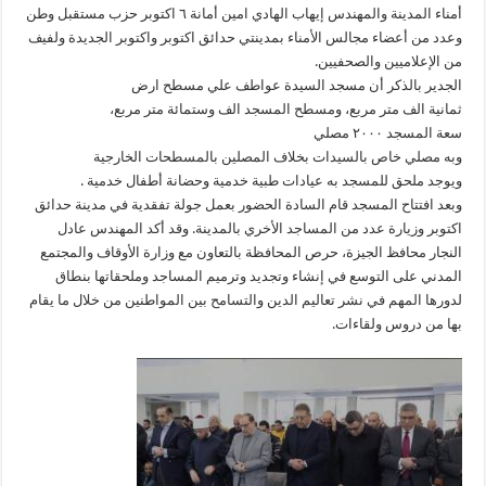
أمناء المدينة والمهندس إيهاب الهادي امين أمانة ٦ اكتوبر حزب مستقبل وطن
وعدد من أعضاء مجالس الأمناء بمدينتي حدائق اكتوبر واكتوبر الجديدة ولفيف
من الإعلاميين والصحفيين.
الجدير بالذكر أن مسجد السيدة عواطف علي مسطح ارض
ثمانية الف متر مربع، ومسطح المسجد الف وستمائة متر مربع،
سعة المسجد ٢٠٠٠ مصلي
وبه مصلي خاص بالسيدات بخلاف المصلين بالمسطحات الخارجية
ويوجد ملحق للمسجد به عيادات طبية خدمية وحضانة أطفال خدمية .
وبعد افتتاح المسجد قام السادة الحضور بعمل جولة تفقدية في مدينة حدائق
اكتوبر وزيارة عدد من المساجد الأخري بالمدينة. وقد أكد المهندس عادل
النجار محافظ الجيزة، حرص المحافظة بالتعاون مع وزارة الأوقاف والمجتمع
المدني على التوسع في إنشاء وتجديد وترميم المساجد وملحقاتها بنطاق
لدورها المهم في نشر تعاليم الدين والتسامح بين المواطنين من خلال ما يقام
بها من دروس ولقاءات.