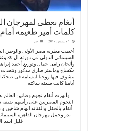
أنغام تعطى لمهرجان الق
كلمات أمير طعيمه أمام 
1 ديسمبر، 2017
فن
أعطت مطربه مصر الأولى والوطن العر
السينم
وألحان رامى جمال وتوزيع أحمد إبراهي
مكساج وماستر طارق مدكور وتتحدث الأ
بنشوف فيها روحنا ابتسامه فى ضحكنا 
أيامنا كانت صمته ساكته
وأبهرت أنغام نجوم وفنانين العالم ب
النجوم المصريين على رأسهم ضيفه شرف
أنغام بالحفل والفنانه الهام شاهين 
قليل اسم الف