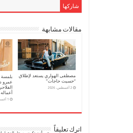
شاركها
مقالات مشابهة
مصطفى الهواري يستعد لإطلاق
بلمسة 
“حسيت حاجات”
عمرو د
الفلاحي
2 أغسطس، 2026
أعماله 
1 أغسطس، 2026
اترك تعليقاً
يجب أنت تكون
مسجل الدخول
لت