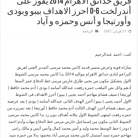
فريق حدائق الاهرام 2014 يفوز على
أندرلخت 6-0 احرز الاهداف بيبو وبودى
وأورتيجا و أنس وحمزه و آياد
21 فبراير، 2025
الرياضة
كتب : احمد عبدالرحيم
مباراه قويه وعرض متميز قدمه كابتن محمد مرسى المدير الفنى لفريق
البراعم لنادى حدائق الاهرام مواليد 2014 بدا كابتن محمد مرسى الشوط
الاول بتشكيل مكون من يحيى طارق حارس مرمى خط الدفاع عمر السقا
أدهم وائل نص الملعب حمزه رفعت عبدالله أسامه ( بودى ) آدم محمد حافظ (
أورتيجا ) سيف هشام مهاجم أحمد يحيى ( بيبو ) أحرز الاهداف فى الشوط
الاول أحمد يحيى ( بيبو ) أحرز الهدف الثانى عبدالله أسامه ( بودى ) بعد عرضيه
من سيف هشام أحرز الهدف الثالث آدم محمد حافظ ( أورتيجا ) بعد تمريره من
حمزه رفعت لينتهى الشوط الاول بثلاثه أهداف دون رد بدا كابتن محمد مرسى
الشوط الثانى مكون من إسماعيل حارس مرمى خط الدفاع مهاب وآدم احمد
( دودز ) خط الوسط محمد وليد و آسر محمد كمال وأنس أيمن و مالك رامى
مهاجم حمزه سيد أستبدل كابتن محمد مرسى آياد محمود بدلا من حمزه سيد