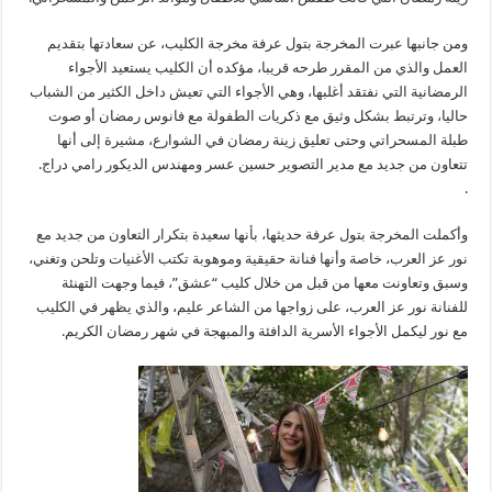
ومن جانبها عبرت المخرجة بتول عرفة مخرجة الكليب، عن سعادتها بتقديم
العمل والذي من المقرر طرحه قريبا، مؤكده أن الكليب يستعيد الأجواء
الرمضانية التي نفتقد أغلبها، وهي الأجواء التي تعيش داخل الكثير من الشباب
حاليا، وترتبط بشكل وثيق مع ذكريات الطفولة مع فانوس رمضان أو صوت
طبلة المسحراتي وحتى تعليق زينة رمضان في الشوارع، مشيرة إلى أنها
تتعاون من جديد مع مدير التصوير حسين عسر ومهندس الديكور رامي دراج.
.
وأكملت المخرجة بتول عرفة حديثها، بأنها سعيدة بتكرار التعاون من جديد مع
نور عز العرب، خاصة وأنها فنانة حقيقية وموهوبة تكتب الأغنيات وتلحن وتغني،
وسبق وتعاونت معها من قبل من خلال كليب “عشق”، فيما وجهت التهنئة
للفنانة نور عز العرب، على زواجها من الشاعر عليم، والذي يظهر في الكليب
مع نور ليكمل الأجواء الأسرية الدافئة والمبهجة في شهر رمضان الكريم.