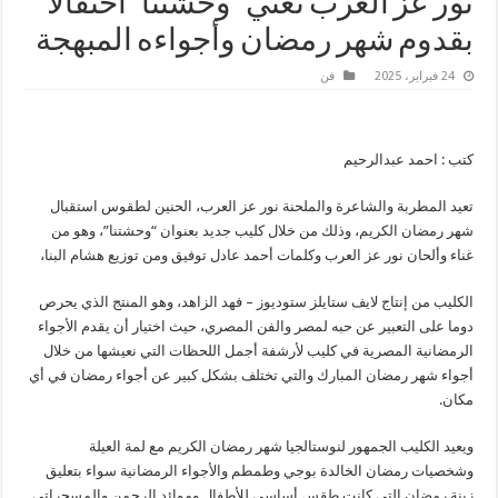
نور عز العرب تغني “وحشتنا” احتفالا
بقدوم شهر رمضان وأجواءه المبهجة
24 فبراير، 2025
فن
كتب : احمد عبدالرحيم
تعيد المطربة والشاعرة والملحنة نور عز العرب، الحنين لطقوس استقبال
شهر رمضان الكريم، وذلك من خلال كليب جديد بعنوان “وحشتنا”، وهو من
غناء وألحان نور عز العرب وكلمات أحمد عادل توفيق ومن توزيع هشام البنا،
الكليب من إنتاج لايف ستايلز ستوديوز – فهد الزاهد، وهو المنتج الذي يحرص
دوما على التعبير عن حبه لمصر والفن المصري، حيث اختيار أن يقدم الأجواء
الرمضانية المصرية في كليب لأرشفة أجمل اللحظات التي نعيشها من خلال
أجواء شهر رمضان المبارك والتي تختلف بشكل كبير عن أجواء رمضان في أي
مكان.
ويعيد الكليب الجمهور لنوستالجيا شهر رمضان الكريم مع لمة العيلة
وشخصيات رمضان الخالدة بوجي وطمطم والأجواء الرمضانية سواء بتعليق
زينة رمضان التي كانت طقس أساسي للأطفال وموائد الرحمن والمسحراتي.