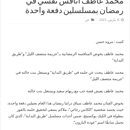
محمد عاطف أنافس نفسي في
رمضان بمسلسلين دفعة واحدة
4 مارس، 2025
فن
كتبت : مروه حسن
محمد عاطف يخوض المنافسة الرمضانية بـ”جريمة منتصف الليل” و”طريق
البداية”
محمد عاطف يبحث عن حلمه في “طريق البداية” ويستغل بنت خالته في
“جريمة منتصف الليل”
محمد عاطف يعيش قصة حب مع ريهام سعيد ويستغل بنت خالته
يخوض الفنان محمد عاطف سباق دراما رمضان هذا العام بعملين دفعة واحدة،
حيث يجسد شخصية “الكابتن رجائي”، ملاكم يسعى لتحقيق حلمه بالفوز
ببطولة في الكيك بوكسينج، ضمن أحداث مسلسل “طريق البداية”، الذي كان
يحمل سابقًا اسم “عودة البارون”.