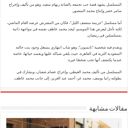
المسلسل يشهد قصة حب تجمعه بالفنانة ريهام سعيد، وهو من تأليف وإخراج
سامر خضر وإنتاج محمد المنصور.
أما مسلسل “جريمة منتصف الليل”، فكان من المفترض عرضه العام الماضي،
لكنه تأجل ليعرض هذا الموسم، ليجد محمد عاطف نفسه في مواجهة ذاتية
بمسلسلين في رمضان.
ويقدم فيه شخصية “تايسون”، وهو شاب انتهازي يستغل وجود بنت خالته
السعودية الثرية في القاهرة، حيث يلقي شباكه عليها ويفسد حياتها، خاصة
عندما يكتشف أنها تحب شخصًا غيره.
المسلسل من تأليف محمد الغيطي، وإخراج عصام شعبان، ويشارك في
بطولته رانيا يوسف، محمد عز، أحمد عبد العزيز، إلى جانب محمد عاطف.
مقالات مشابهة