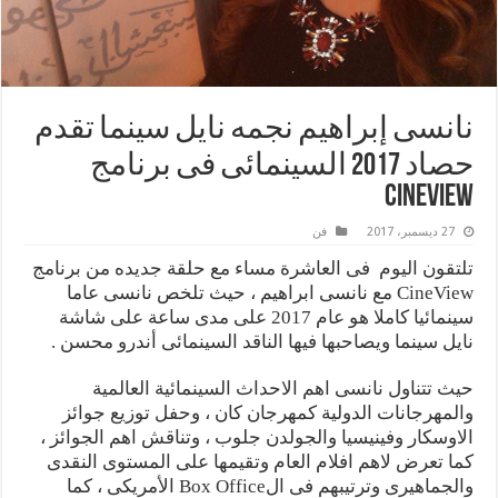
‎نانسى إبراهيم نجمه نايل سينما تقدم
حصاد 2017 السينمائى فى برنامج
Cineview
27 ديسمبر، 2017
فن
تلتقون اليوم فى العاشرة مساء مع حلقة جديده من برنامج
CineView مع نانسى ابراهيم ، حيث تلخص نانسى عاما
سينمائيا كاملا هو عام 2017 على مدى ساعة على شاشة
نايل سينما ويصاحبها فيها الناقد السينمائى أندرو محسن .
حيث تتناول نانسى اهم الاحداث السينمائية العالمية
والمهرجانات الدولية كمهرجان كان ، وحفل توزيع جوائز
الاوسكار وفينيسيا والجولدن جلوب ، وتناقش اهم الجوائز ،
كما تعرض لاهم افلام العام وتقيمها على المستوى النقدى
والجماهيرى وترتيبهم فى الBox Office الأمريكى ، كما