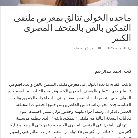
ماجده الخولى تتالق بمعرض ملتقى
التمكين بالفن بالمتحف المصرى
الكبير
20 مايو، 2025
المراة والمنوعات
كتب : احمد عبدالرحيم
تالقت الفنانه ماجده الخولى فى معرض ملتقى التمكين بالفن والذى اقيم من
١٦ مايو حتى ٢٠ مايو بالمتحف المصرى الكبير وعرضت الفنانه المتالقه ماجده
الخولى بعض التصميمات الخاصه بالفضه والتى نالت اعجاب الجمهور ونالت
الفنانه ماجده الخولى اشاده من الحاضرين من جميع الجنسيات المختلفه
الجدير بالذكر ان وسط أجواء ملهمة وحضور دولي مميز، اختتمت اليوم
فعاليات النسخة الثالثة من ملتقى “التمكين بالفن”، الذي تنظمه مؤسسة
“ارتوداي” للفنون، في المتحف المصري الكبير، ويستمر حتى اليوم ، بمشاركة
أكثر من ٢٠٠ فنانة من أكثر من ٣٥ دولة من مختلف قارات العالم على راسهم