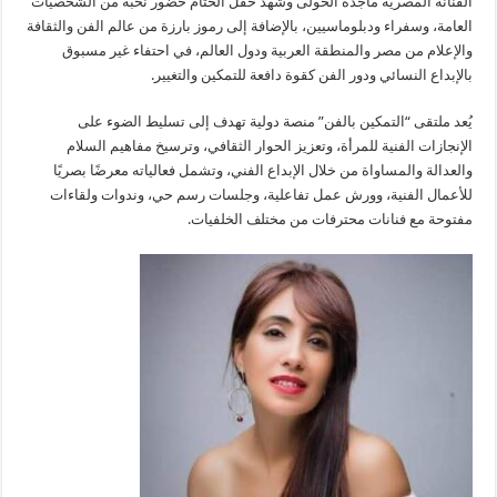
الفنانه المصريه ماجده الخولى وشهد حفل الختام حضور نخبة من الشخصيات
العامة، وسفراء ودبلوماسيين، بالإضافة إلى رموز بارزة من عالم الفن والثقافة
والإعلام من مصر والمنطقة العربية ودول العالم، في احتفاء غير مسبوق
بالإبداع النسائي ودور الفن كقوة دافعة للتمكين والتغيير.
يُعد ملتقى “التمكين بالفن” منصة دولية تهدف إلى تسليط الضوء على
الإنجازات الفنية للمرأة، وتعزيز الحوار الثقافي، وترسيخ مفاهيم السلام
والعدالة والمساواة من خلال الإبداع الفني، وتشمل فعالياته معرضًا بصريًا
للأعمال الفنية، وورش عمل تفاعلية، وجلسات رسم حي، وندوات ولقاءات
مفتوحة مع فنانات محترفات من مختلف الخلفيات.