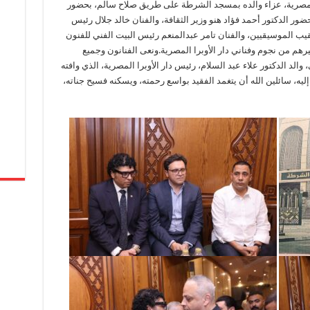
ا المصرية، عزاء والده بمسجد الشرطة على طريق صلاح سالم، بحضور
ضور الدكتور أحمد فؤاد هنو وزير الثقافة، والفنان خالد جلال رئيس
ب الموسيقيين، والفنان تامر عبدالمنعم رئيس البيت الفني للفنون
رهم من نجوم وفناني دار الأوبرا المصرية.ونعى الفنانون وجميع
، والد الدكتور علاء عبد السلام، رئيس دار الأوبرا المصرية، الذي وافته
يه، سائلين الله أن يتغمد الفقيد بواسع رحمته، ويسكنه فسيح جناته،