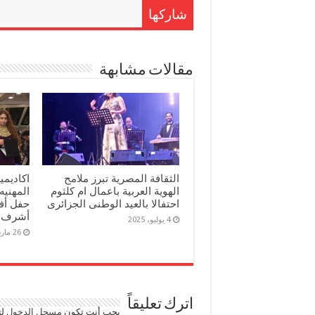
شاركها
مقالات مشابهة
الثقافة المصرية تبرز ملامح
اكاديمي
الهوية العربية باعمال ام كلثوم
المهنيه
احتفالا بالعيد الوطنى الجزائرى
حفل أف
أشرف ا
4 يوليو، 2025
26 مارس، 2025
اترك تعليقاً
يجب أنت تكون
مسجل الدخول
لت