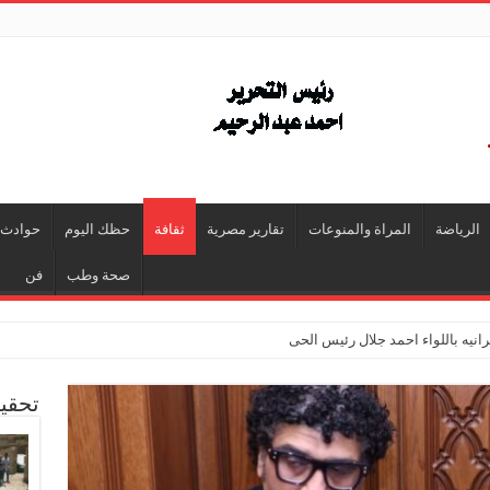
الرياضة
المراة والمنوعات
تقارير مصرية
ثقافة
حظك اليوم
حوادث
صحة وطب
فن
انيه باللواء احمد جلال رئيس الحى
تحقي