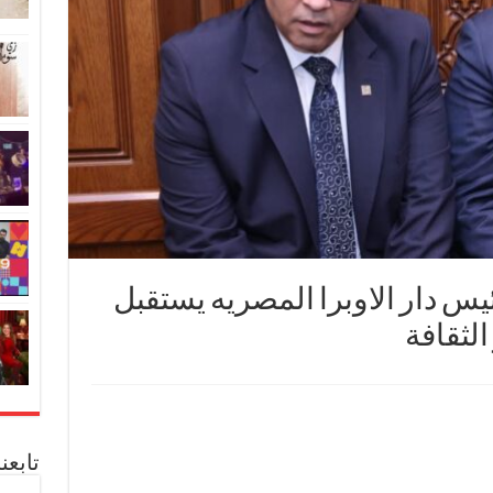
يس دار الاوبرا المصريه يستقبل
لثقافة
تابعن