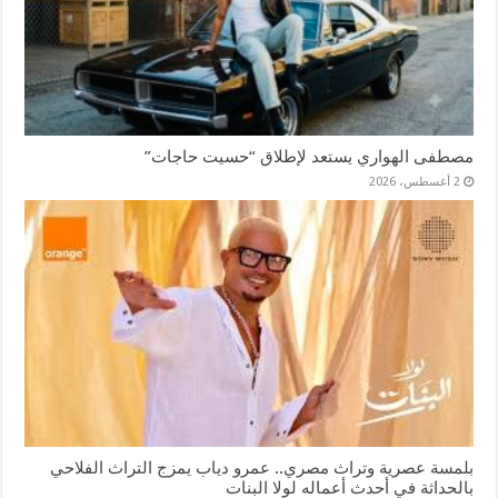
مصطفى الهواري يستعد لإطلاق “حسيت حاجات”
2 أغسطس، 2026
بلمسة عصرية وتراث مصري.. عمرو دياب يمزج التراث الفلاحي
بالحداثة في أحدث أعماله لولا البنات