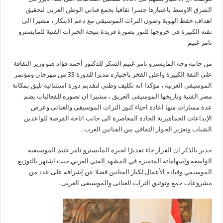
الشرق الاوسط باعتبارها جسرا ثقافيا يجمع فناني الوطن العربى لتحقيق
اهداف حفظ الهوية وصون التراث الموسيقي مع دعم الابتكار ، مشيرا الى
ثقته الكبيرة فى خروجها للنور بصورة فريدة نتيجة الخبرات الفنية للمايسترو
تامر غنيم
من جانبه وجه المايسترو تامر غنيم الشكر للدكتور أحمد فؤاد هنو وزير الثقافة
على الثقة الكبيرة واعلن الفخر باختياره مديرا للدورة 33 من مهرجان ومؤتمر
الموسيقى العربية ، مؤكدا انه تكليف وطنى لتقديم دورة استثنائية تليق بمكانة
مصر الفنية وتاريخها الموسيقى العريق ، مشيرا ان تصوره للفعاليات يضم
عدة مسارات منها اعادة احياء كنوز التراث الموسيقى والغنائى وعرض
الإبداعات الجماهيرية الجادة المعاصرة الى جانب اتاحة الفرصة للواعدين
الشباب وتعزيز الحوار الثقافي بين الفنانين العرب .
جدير بالذكر ان القرار جاء تقديرًا لخبرة المايسترو تامر غنيم الموسيقية
الواسعة وإسهاماته المتميزة في المشهد الفني العربي حيث اشتهر بالتوزيع
الموسيقي وقيادة الأعمال لكبار الفنانين فضلا عن إشرافه على عدد من
مشروعات جمع وتوثيق التراث الغنائى والموسيقى العربى .