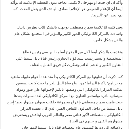
وأكد ان اي حدث او مهرجان لا يكتمل نجاحه بدون التغطية الإعلامية له ،وأكد
أيضا أن الإعلام الحقيقي هو الإعلام الصادق الهادف الذي ينقل الحدث -كما
تم- بعيدا عن ‘الترند ‘.
وفي كلمه للإعلامية سماح مصطفي توجهت بالشكر للأب بطرس دانيال
واشادت بالمركز الكاثوليكي للدور الكبير والمؤثر في المجتمع بشكل عام
والفن بشكل خاص .
وتقدمت بالشكر أيضا لكل من المخرج أسامه البهنسي رئيس قطاع
المتخصصة والسيناريست سيد فؤاد الجناري رئيس قناة نايل سينما علي
التعاون الكبير والدعم الدائم وشكرت كل فريق العمل بالقناة .
كما ذكرت أن تعاونها مع المركز الكاثوليكي بدأ منذ عدة أعوام طويلة ماضية
مع برنامج’ ذاكرة الدراما ‘ من انتاج قناة النيل للدراما حيث كانت تستعين
بمكتبة المركز الكاثوليكي التي وصفتها’ بالكنز’ لإحتوائها علي صور ومواد
سينمائية نادرة ،واستمر التعاون مع المركز الكاثوليكي لعده سنوات بعدها
حيث قامت سماح مصطفي بإخراج مجموعة حلقات بعنوان ‘مشوار نجم ‘ إنتاج
نايل سينما من داخل الصالون الثقافي الفني الذي كان يعقده المركز
الكاثوليكي باستضافته لأكبر فناني مصر والعالم العربي ليناقش ويستعرض
مشوارهم الفني ورحلتهم في الحياة.
بالإضافة الي دورها كمنسق عام لتغطيات قناة نايل سينما للمهرجان