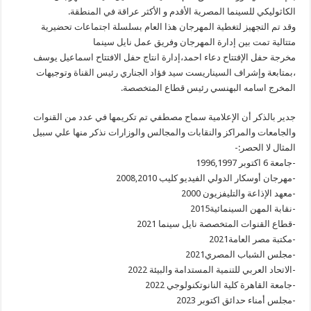
الكاثوليكي للسينما المصرية الأقدم و الأكثر عراقة في المنطقة.
وقد تم التجهيز لتغطية المهرجان هذا العام بسلسلة اجتماعات تحضيرية
متتالية تمت بين إدارة المهرجان وفريق عمل نايل سينما
مخرجة حفل الإفتتاح دعاء احمد،إدارة انتاج حفل الافتتاح اسماعيل يوسف
،بمتابعة وإشراف السيناريست سيد فؤاد الجناري رئيس القناة وتوجيهات
المخرج اسامه البهنسي رئيس قطاع المتخصصة.
جدير بالذكر أن الإعلامية سماح مصطفي تم تكريمها في عدد من القنوات
والجامعات والمراكز والنقابات والمجالس والوزارات نذكر منها علي سبيل
المثال لا الحصر:-
-جامعة 6 اكتوبر 1996,1997
-مهرجان أوسكار الدولي الفيديو كليب 2008,2010
-معهد الإذاعة والتليفزيون 2000
-نقابة المهن السينمائية2015
-قطاع القنوات المتخصصة نايل سينما 2021
-مكتبة مصر العامة2021
-مجلس الشباب المصري2021
-الاتحاد العربي للتنمية المستدامة والبيئة 2022
-جامعة القاهرة كلية النانوتكنولوجي 2022
-مجلس أمناء حدائق اكتوبر 2023