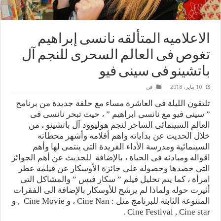
الاعلاميه المتألقه نانسى إبراهيم
تغوص فى العالم السحرى للنجم آل
باتشينو فى سينى فيو
10 يناير، 2018
فن
تلتقون الليلة فى العاشرة مساء مع حلقة جديدة من برنامج
” سينى فيو مع نانسى ابراهيم ” ، حيث تبحر نانسى فى
العالم السينمائى الساحر لنجم هوليوود آل باتشينو ، من
خلال الحديث عن بداياته واهم أفلامه وأشهر محطاته
السينمائية ومدرسة الأداء الفريدة التى ينتمى لها وأهم
اقواله ومبادئه فى الحياة ، بالإضافة للحديث عن أهم الجوائز
التى حصدها وحصوله على جائزة الأوسكار عن فيلمه عطر
امرأة ، كما يتم تحليل فيلم ” سكار فيس ” والمشاكل التى
أثيرت حوله ولماذا لم يرشح للأوسكار بالإضافة الى الفقرات
المتنوعة الثابتة للبرنامج مثل : Cine Nan ، و Cine Movie , و
Cine Festival , Cine star .